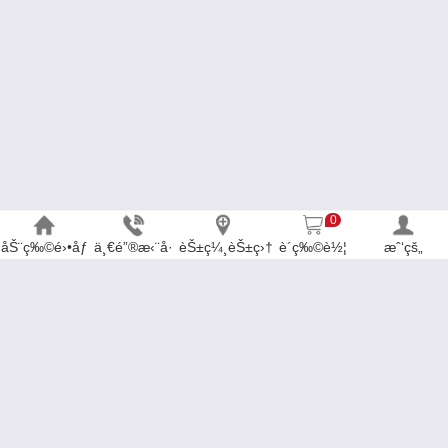
0
åŠ¨ç‰©é›•åƒ
ä¸€é”®æ‹¨å·
èŠ±ç¼¸èŠ±ç›†
è´­ç‰©è½¦
æˆ‘çš„