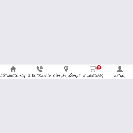
0
åŠ¨ç‰©é›•åƒ
ä¸€é”®æ‹¨å·
èŠ±ç¼¸èŠ±ç›†
è´­ç‰©è½¦
æˆ‘çš„