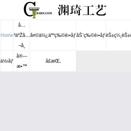
å…
Home
³äºŽå…
å¤©ä½¿äººç‰©é›•åƒ
åŠ¨ç‰©é›•åƒ
èŠ±ç¼¸èŠ±
¬å¸
å®—
ä½›åƒ
å£æŒ‚
æ•™