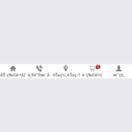
0
åŠ¨ç‰©é›•åƒ
ä¸€é”®æ‹¨å·
èŠ±ç¼¸èŠ±ç›†
è´­ç‰©è½¦
æˆ‘çš„