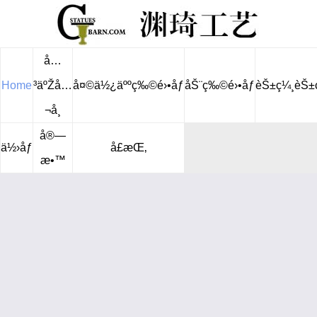
å…
Home
³äºŽå…
å¤©ä½¿äººç‰©é›•åƒ
åŠ¨ç‰©é›•åƒ
èŠ±ç¼¸èŠ±
¬å¸
å®—
ä½›åƒ
å£æŒ‚
æ•™