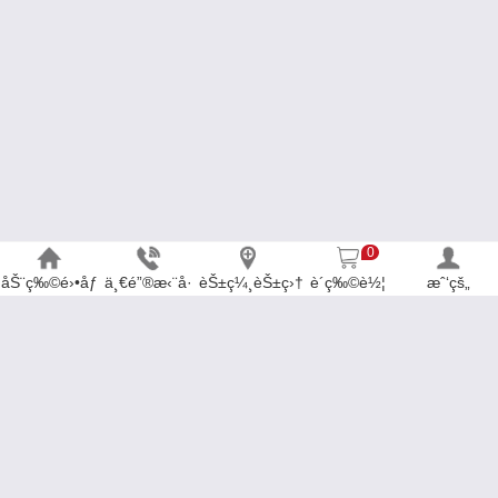
0
åŠ¨ç‰©é›•åƒ
ä¸€é”®æ‹¨å·
èŠ±ç¼¸èŠ±ç›†
è´­ç‰©è½¦
æˆ‘çš„