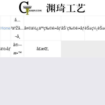
å…
Home
³äºŽå…
å¤©ä½¿äººç‰©é›•åƒ
åŠ¨ç‰©é›•åƒ
èŠ±ç¼¸èŠ±
¬å¸
å®—
ä½›åƒ
å£æŒ‚
æ•™